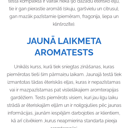
testa komplektā ir vairāk nekā 90 dažādu ēterisko eļļu,
tie ir gan pierastie aromāti (skuju, garšvielu un citrusu),
gan mazāk pazīstamie (piemēram, fragonija, liepa un
klinšrozīte).
JAUNĀ LAIKMETA
AROMATESTS
Unikāls kurss, kurā tiek sniegtas zināšanas, kuras
piemērotas tieši šim pārmaiņu laikam. Jaunajā testā tiek
izmantotas tādas ēteriskās eļļas, kuras ir nepazīstamas
vai ir mazpazīstamas pat vislielākajiem aromterapijas
gardēžiem. Tests piemērots visiem, kuri jau ilgu laiku
strādā ar ēteriskajām eļļām un ir noilgojušies pēc jaunas
informācijas, jaunām iespējām darbojoties ar klientiem,
kā arī cilvēkiem ,kurus neapmierina standarta pieeja