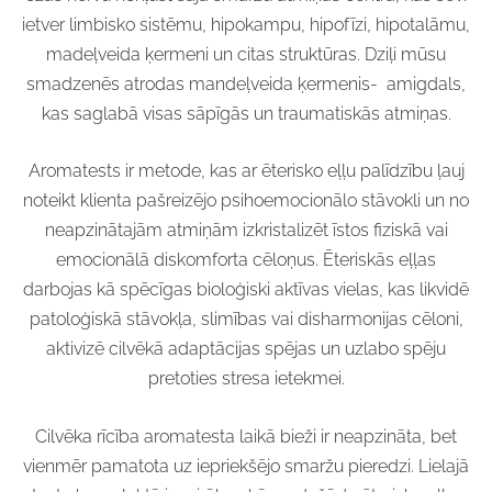
ietver limbisko sistēmu, hipokampu, hipofīzi, hipotalāmu,
madeļveida ķermeni un citas struktūras. Dziļi mūsu
smadzenēs atrodas mandeļveida ķermenis- amigdals,
kas saglabā visas sāpīgās un traumatiskās atmiņas.
Aromatests ir metode, kas ar ēterisko eļļu palīdzību ļauj
noteikt klienta pašreizējo psihoemocionālo stāvokli un no
neapzinātajām atmiņām izkristalizēt īstos fiziskā vai
emocionālā diskomforta cēloņus. Ēteriskās eļļas
darbojas kā spēcīgas bioloģiski aktīvas vielas, kas likvidē
patoloģiskā stāvokļa, slimības vai disharmonijas cēloni,
aktivizē cilvēkā adaptācijas spējas un uzlabo spēju
pretoties stresa ietekmei.
Cilvēka rīcība aromatesta laikā bieži ir neapzināta, bet
vienmēr pamatota uz iepriekšējo smaržu pieredzi. Lielajā