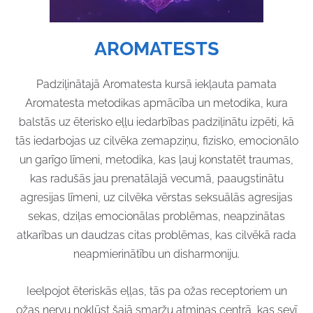
AROMATESTS
Padziļinātajā Aromatesta kursā iekļauta pamata
Aromatesta metodikas apmācība un metodika, kura
balstās uz ēterisko eļļu iedarbības padziļinātu izpēti, kā
tās iedarbojas uz cilvēka zemapziņu, fizisko, emocionālo
un garīgo līmeni, metodika, kas ļauj konstatēt traumas,
kas radušās jau prenatālajā vecumā, paaugstinātu
agresijas līmeni, uz cilvēka vērstas seksuālās agresijas
sekas, dziļas emocionālas problēmas, neapzinātas
atkarības un daudzas citas problēmas, kas cilvēkā rada
neapmierinātību un disharmoniju.
Ieelpojot ēteriskās eļļas, tās pa ožas receptoriem un
ožas nervu nokļūst šajā smaržu atmiņas centrā, kas sevī