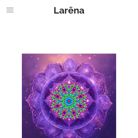
Larēna